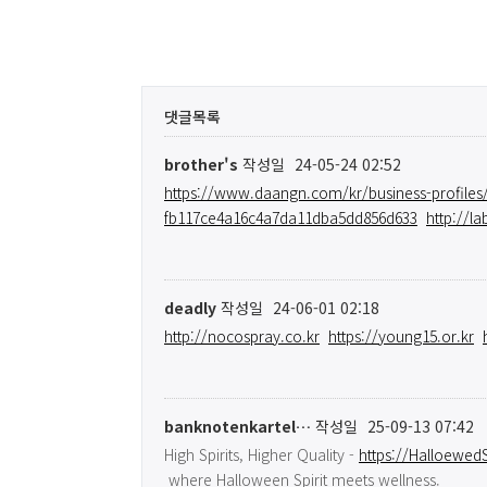
댓글목록
brother's
작성일
24-05-24 02:52
https://www.daangn.com/kr/business-pro
fb117ce4a16c4a7da11dba5dd856d633
http://la
deadly
작성일
24-06-01 02:18
http://nocospray.co.kr
https://young15.or.kr
banknotenkartel…
작성일
25-09-13 07:42
High Spirits, Higher Quality -
https://Halloewe
where Halloween Spirit meets wellness.