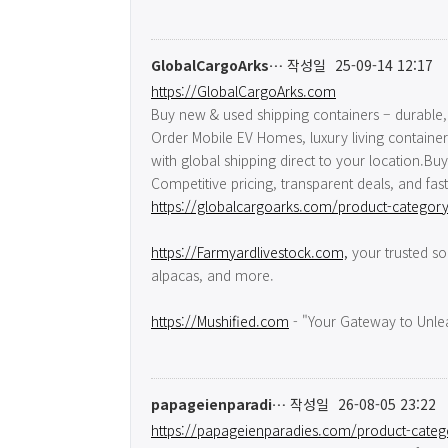
GlobalCargoArks…
작성일
25-09-14 12:17
https://GlobalCargoArks.com
Buy new & used shipping containers – durable, 
Order Mobile EV Homes, luxury living container
with global shipping direct to your location.Buy.
Competitive pricing, transparent deals, and fas
https://globalcargoarks.com/product-categor
https://Farmyardlivestock.com,
your trusted sou
alpacas, and more.
https://Mushified.com
- "Your Gateway to Unle
papageienparadi…
작성일
26-08-05 23:22
https://papageienparadies.com/product-cat