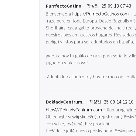
PurrfectoGatino…
작성일
25-09-13 07:43
Bienvenido a
https://PurrfectoGatinos.com
– t
raza pura en toda Europa. Desde Ragdolls y Si
Shorthairs, cada gatito proviene de linaje real 
nuestros pies en nuestros hogares. Revisados p
pedigrí y listos para ser adoptados en España, 
¡Adopta hoy tu gatito de raza pura soñado y 
juguetón y afectuoso!
Adopta tu cachorro toy hoy mismo con confi
DokladyCentrum.…
작성일
25-09-14 12:10
https://DokladyCentrum.com
– Kup oryginalne,
Objednejte si svůj skutečný, registrovaný český 
— rychle, ověřeně, bez prodlení.
Požádejte ještě dnes o polský nebo český pas a