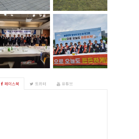
다시뛰는 대한민국 "20…
합천영상테마파크 숙박시
설 …
呂秀蓮 副摠統 來韓訪問
광복 제77주년 기념 소
歡…
통…
페이스북
트위터
유튜브