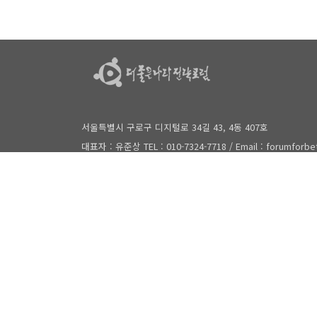
서울특별시 구로구 디지털로 34길 43, 4동 407호
대표자 : 유준상 TEL : 010-7324-7718 / Email : forumforb