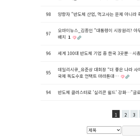
98
양향자 "반도체 산업, 먹고사는 문제 아니라
오마이뉴스_김종인 "대통령이 시장원리? 아무
97
배치
1
96
세계 100대 반도체 기업 중 한국 3곳뿐…시
데일리시큐_유준상 대회장 “더 좋은 나라 사이
95
국제 독도수호 언택트 마라톤대…
94
반도체 클러스터로 '실리콘 쉴드' 강화…"글
1
2
3