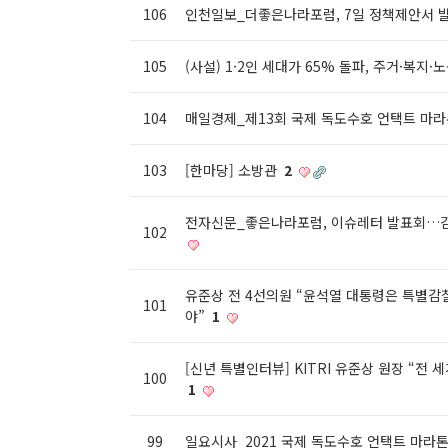
106
인천일보_더좋은나라포럼, 7일 정책제안서 
105
(사설) 1·2인 세대가 65% 돌파, 주거·복지·
104
매일경제_제13회 국제 독도수호 언택트 마
103
[한마당] 소방관
2
전자신문_좋은나라포럼, 이슈레터 발표회…김
102
유준상 전 4선의원 “윤석열 대통령은 특별감
101
야”
1
[신년 특별인터뷰] KITRI 유준상 원장 “전
100
1
99
일요시사_2021 국제 독도수호 언택트 마라