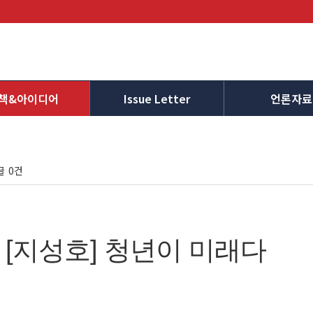
책&아이디어
Issue Letter
언론자료
글
0건
[지성호] 청년이 미래다